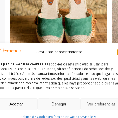
Gestionar consentimiento
Comercio Electronico
ta página web usa cookies.
Las cookies de este sitio web se usan para
sonalizar el contenido y los anuncios, ofrecer funciones de redes sociales y
lizar el tráfico. Además, compartimos información sobre el uso que haga del si
Misc
Por
Andrea Lozano
30/03/2014
 con nuestros partners de redes sociales, publicidad y análisis web, quienes
den combinarla con otra información que les haya proporcionado o que hay
Unterdum, lacus et vulputate nulla commodo
opilado a partir del uso que haya hecho de sus servicios.
sem, at egestas nulla metus vel sapien!
Aceptar
Denegar
Ver preferencias
Política de Cookies
Política de privacidad
Aviso legal