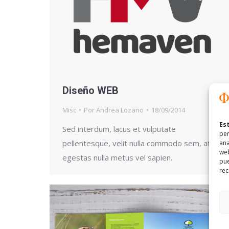
Diseño WEB
Misc
Por
Andrea Lozano
18/09/2014
Es
Sed interdum, lacus et vulputate
per
pellentesque, velit nulla commodo sem, at
ana
web
egestas nulla metus vel sapien.
pue
rec