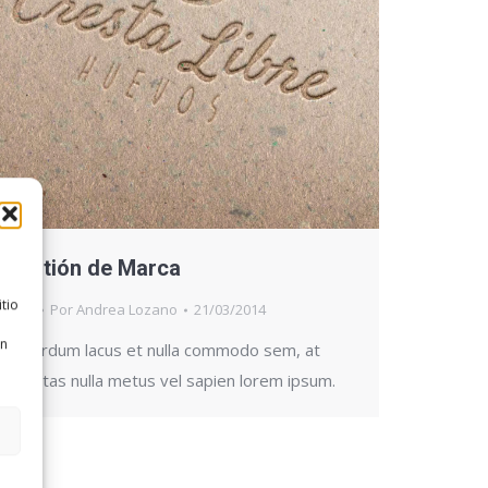
Gestión de Marca
tio
Misc
Por
Andrea Lozano
21/03/2014
an
Unterdum lacus et nulla commodo sem, at
egestas nulla metus vel sapien lorem ipsum.